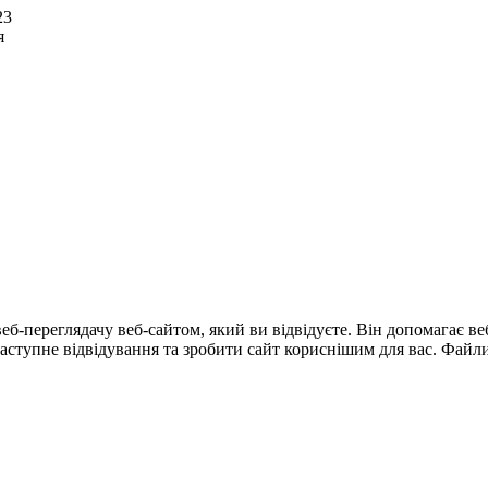
23
я
еб-переглядачу веб-сайтом, який ви відвідуєте. Він допомагає в
тупне відвідування та зробити сайт кориснішим для вас. Файли 