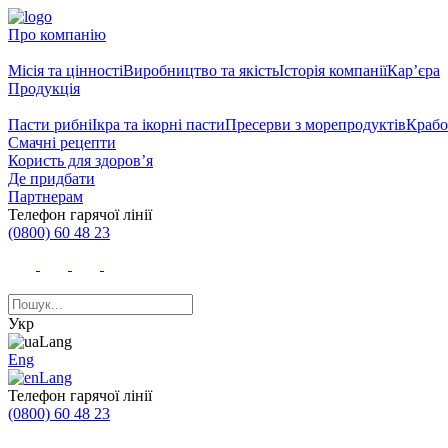
Про компанію
Місія та цінності
Виробництво та якість
Історія компанії
Кар’єра
Продукція
Пасти рибні
Ікра та ікорні пасти
Пресерви з морепродуктів
Крабо
Смачні рецепти
Користь для здоров’я
Де придбати
Партнерам
Телефон гарячої лінії
(0800) 60 48 23
Укр
Eng
Телефон гарячої лінії
(0800) 60 48 23