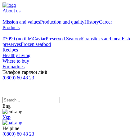
About us
Mission and values
Production and quality
History
Career
Products
#3090 (no title)
Caviar
Preserved Seafood
Crabsticks and meat
Fish
preserves
Frozen seafood
Recipes
Healthy living
Where to buy
For partnes
Телефон гарячої лінії
(0800) 60 48 23
Eng
Укр
Helpline
(0800) 60 48 23