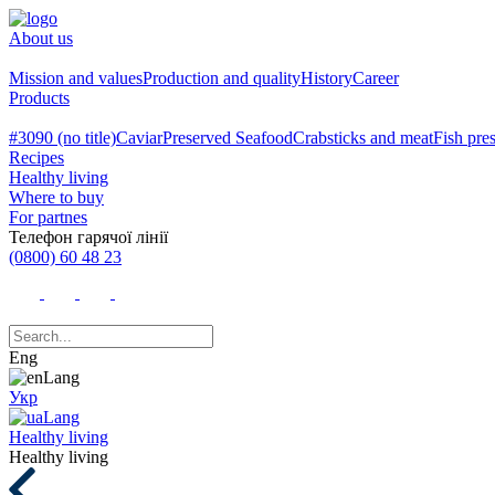
About us
Mission and values
Production and quality
History
Career
Products
#3090 (no title)
Caviar
Preserved Seafood
Crabsticks and meat
Fish pre
Recipes
Healthy living
Where to buy
For partnes
Телефон гарячої лінії
(0800) 60 48 23
Eng
Укр
Healthy living
Healthy living