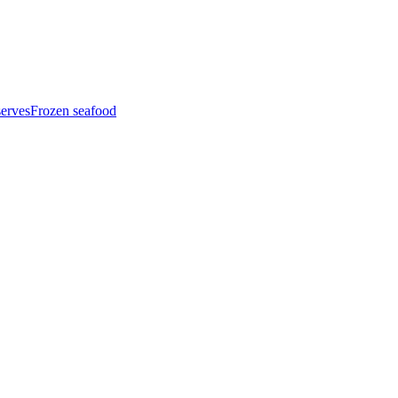
serves
Frozen seafood