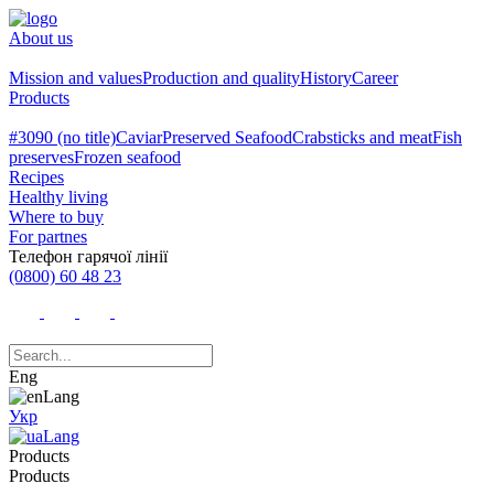
About us
Mission and values
Production and quality
History
Career
Products
#3090 (no title)
Caviar
Preserved Seafood
Crabsticks and meat
Fish
preserves
Frozen seafood
Recipes
Healthy living
Where to buy
For partnes
Телефон гарячої лінії
(0800) 60 48 23
Eng
Укр
Products
Products