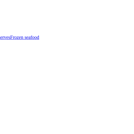
serves
Frozen seafood