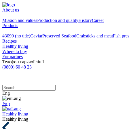
About us
Mission and values
Production and quality
History
Career
Products
#3090 (no title)
Caviar
Preserved Seafood
Crabsticks and meat
Fish pre
Recipes
Healthy living
Where to buy
For partnes
Телефон гарячої лінії
(0800) 60 48 23
Eng
Укр
Healthy living
Healthy living