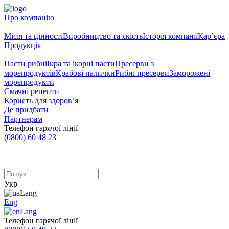
Про компанію
Місія та цінності
Виробництво та якість
Історія компанії
Кар’єра
Продукція
Пасти рибні
Ікра та ікорні пасти
Пресерви з
морепродуктів
Крабові палички
Рибні пресерви
Заморожені
морепродукти
Смачні рецепти
Користь для здоров’я
Де придбати
Партнерам
Телефон гарячої лінії
(0800) 60 48 23
Укр
Eng
Телефон гарячої лінії