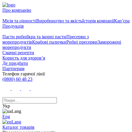
Про компанію
Місія та цінності
Виробництво та якість
Історія компанії
Кар’єра
Продукція
Пасти рибні
Ікра та ікорні пасти
Пресерви з
морепродуктів
Крабові палички
Рибні пресерви
Заморожені
морепродукти
Смачні рецепти
Користь для здоров’я
Де придбати
Партнерам
Телефон гарячої лінії
(0800) 60 48 23
Укр
Eng
Каталог товарів