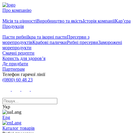
Про компанію
Місія та цінності
Виробництво та якість
Історія компанії
Кар’єра
Продукція
Пасти рибні
Ікра та ікорні пасти
Пресерви з
морепродуктів
Крабові палички
Рибні пресерви
Заморожені
морепродукти
Смачні рецепти
Користь для здоров’я
Де придбати
Партнерам
Телефон гарячої лінії
(0800) 60 48 23
Укр
Eng
Каталог товарів