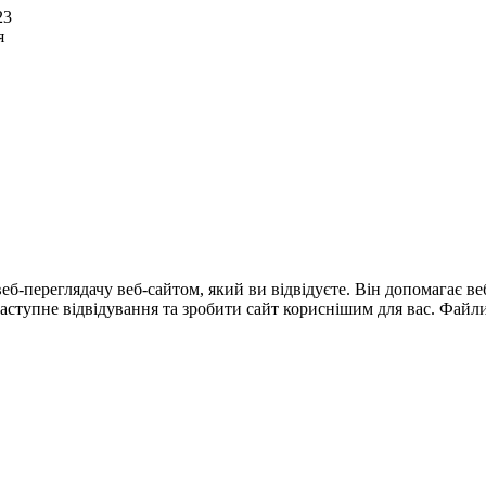
23
я
еб-переглядачу веб-сайтом, який ви відвідуєте. Він допомагає в
тупне відвідування та зробити сайт кориснішим для вас. Файли 