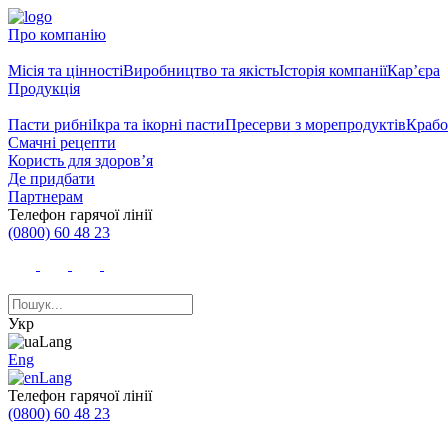
Про компанію
Місія та цінності
Виробництво та якість
Історія компанії
Кар’єра
Продукція
Пасти рибні
Ікра та ікорні пасти
Пресерви з морепродуктів
Крабо
Смачні рецепти
Користь для здоров’я
Де придбати
Партнерам
Телефон гарячої лінії
(0800) 60 48 23
Укр
Eng
Телефон гарячої лінії
(0800) 60 48 23