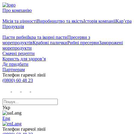
Про компанію
Місія та цінності
Виробництво та якість
Історія компанії
Кар’єра
Продукція
Пасти рибні
Ікра та ікорні пасти
Пресерви з
морепродуктів
Крабові палички
Рибні пресерви
Заморожені
морепродукти
Смачні рецепти
Користь для здоров’я
Де придбати
Партнерам
Телефон гарячої лінії
(0800) 60 48 23
Укр
Eng
Телефон гарячої лінії