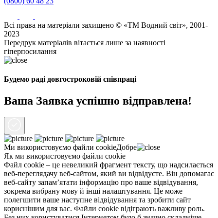
(0800) 60 48 23
Всі права на матеріали захищено © «ТМ Водний світ», 2001-
2023
Передрук матеріалів вітається лише за наявності
гіперпосилання
Будемо раді довгостроковій співпраці
Ваша Заявка успішно відправлена!
Ми використовуємо файли
cookie
Добре
Як ми використовуємо файли cookie
Файл cookie – це невеликий фрагмент тексту, що надсилається
веб-переглядачу веб-сайтом, який ви відвідуєте. Він допомагає
веб-сайту запам’ятати інформацію про ваше відвідування,
зокрема вибрану мову й інші налаштування. Це може
полегшити ваше наступне відвідування та зробити сайт
кориснішим для вас. Файли cookie відіграють важливу роль.
Без них користуватися Інтернетом було б значно складніше