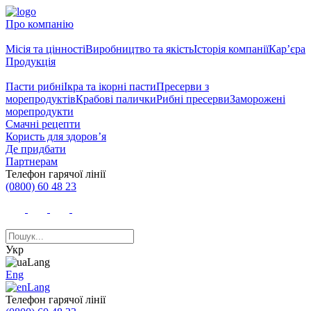
Про компанію
Місія та цінності
Виробництво та якість
Історія компанії
Кар’єра
Продукція
Пасти рибні
Ікра та ікорні пасти
Пресерви з
морепродуктів
Крабові палички
Рибні пресерви
Заморожені
морепродукти
Смачні рецепти
Користь для здоров’я
Де придбати
Партнерам
Телефон гарячої лінії
(0800) 60 48 23
Укр
Eng
Телефон гарячої лінії