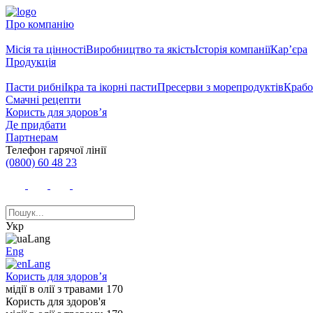
Про компанію
Місія та цінності
Виробництво та якість
Історія компанії
Кар’єра
Продукція
Пасти рибні
Ікра та ікорні пасти
Пресерви з морепродуктів
Крабо
Смачні рецепти
Користь для здоров’я
Де придбати
Партнерам
Телефон гарячої лінії
(0800) 60 48 23
Укр
Eng
Користь для здоров’я
мідії в олії з травами 170
Користь для здоров'я