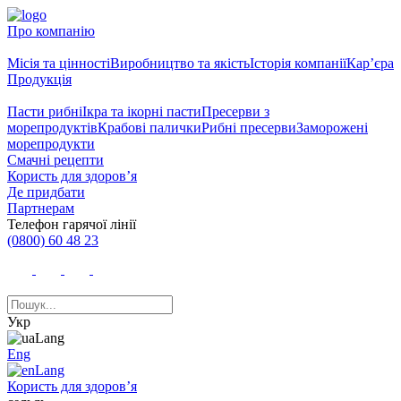
Про компанію
Місія та цінності
Виробництво та якість
Історія компанії
Кар’єра
Продукція
Пасти рибні
Ікра та ікорні пасти
Пресерви з
морепродуктів
Крабові палички
Рибні пресерви
Заморожені
морепродукти
Смачні рецепти
Користь для здоров’я
Де придбати
Партнерам
Телефон гарячої лінії
(0800) 60 48 23
Укр
Eng
Користь для здоров’я