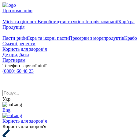
Про компанію
Місія та цінності
Виробництво та якість
Історія компанії
Кар’єра
Продукція
Пасти рибні
Ікра та ікорні пасти
Пресерви з морепродуктів
Крабо
Смачні рецепти
Користь для здоров’я
Де придбати
Партнерам
Телефон гарячої лінії
(0800) 60 48 23
Укр
Eng
Користь для здоров’я
Користь для здоров'я