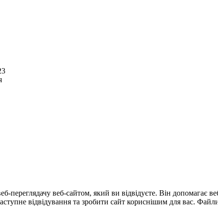
23
я
еб-переглядачу веб-сайтом, який ви відвідуєте. Він допомагає в
тупне відвідування та зробити сайт кориснішим для вас. Файли 