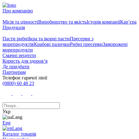
Про компанію
Місія та цінності
Виробництво та якість
Історія компанії
Кар’єра
Продукція
Пасти рибні
Ікра та ікорні пасти
Пресерви з
морепродуктів
Крабові палички
Рибні пресерви
Заморожені
морепродукти
Смачні рецепти
Користь для здоров’я
Де придбати
Партнерам
Телефон гарячої лінії
(0800) 60 48 23
Укр
Eng
Каталог товарів