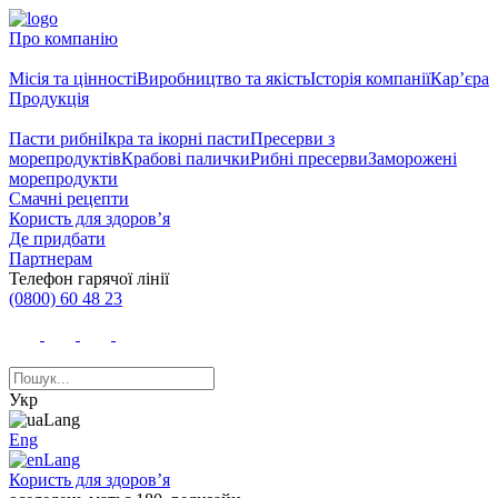
Про компанію
Місія та цінності
Виробництво та якість
Історія компанії
Кар’єра
Продукція
Пасти рибні
Ікра та ікорні пасти
Пресерви з
морепродуктів
Крабові палички
Рибні пресерви
Заморожені
морепродукти
Смачні рецепти
Користь для здоров’я
Де придбати
Партнерам
Телефон гарячої лінії
(0800) 60 48 23
Укр
Eng
Користь для здоров’я