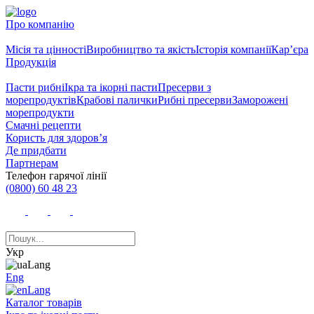
Про компанію
Місія та цінності
Виробництво та якість
Історія компанії
Кар’єра
Продукція
Пасти рибні
Ікра та ікорні пасти
Пресерви з
морепродуктів
Крабові палички
Рибні пресерви
Заморожені
морепродукти
Смачні рецепти
Користь для здоров’я
Де придбати
Партнерам
Телефон гарячої лінії
(0800) 60 48 23
Укр
Eng
Каталог товарів