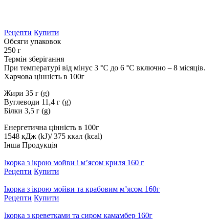
Рецепти
Купити
Обсяги упаковок
250 г
Термін зберігання
При температурі від мінус 3 °С до 6 °С включно – 8 місяців.
Харчова цінність в 100г
Жири 35 г (g)
Вуглеводи 11,4 г (g)
Білки 3,5 г (g)
Енергетична цінність в 100г
1548 кДж (kJ)/ 375 ккал (kcal)
Інша Продукція
Ікорка з ікрою мойви і м’ясом криля 160 г
Рецепти
Купити
Ікорка з ікрою мойви та крабовим м’ясом 160г
Рецепти
Купити
Ікорка з креветками та сиром камамбер 160г