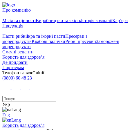
Про компанію
Місія та цінності
Виробництво та якість
Історія компанії
Кар’єра
Продукція
Пасти рибні
Ікра та ікорні пасти
Пресерви з
морепродуктів
Крабові палички
Рибні пресерви
Заморожені
морепродукти
Смачні рецепти
Користь для здоров’я
Де придбати
Партнерам
Телефон гарячої лінії
(0800) 60 48 23
Укр
Eng
Користь для здоров’я