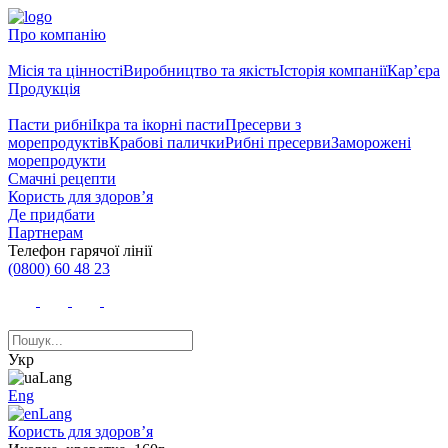
Про компанію
Місія та цінності
Виробництво та якість
Історія компанії
Кар’єра
Продукція
Пасти рибні
Ікра та ікорні пасти
Пресерви з
морепродуктів
Крабові палички
Рибні пресерви
Заморожені
морепродукти
Смачні рецепти
Користь для здоров’я
Де придбати
Партнерам
Телефон гарячої лінії
(0800) 60 48 23
Укр
Eng
Користь для здоров’я