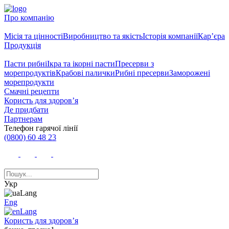
Про компанію
Місія та цінності
Виробництво та якість
Історія компанії
Кар’єра
Продукція
Пасти рибні
Ікра та ікорні пасти
Пресерви з
морепродуктів
Крабові палички
Рибні пресерви
Заморожені
морепродукти
Смачні рецепти
Користь для здоров’я
Де придбати
Партнерам
Телефон гарячої лінії
(0800) 60 48 23
Укр
Eng
Користь для здоров’я