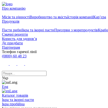
Про компанію
Місія та цінності
Виробництво та якість
Історія компанії
Кар’єра
Продукція
Пасти рибні
Ікра та ікорні пасти
Пресерви з морепродуктів
Крабо
Смачні рецепти
Користь для здоров’я
Де придбати
Партнерам
Телефон гарячої лінії
(0800) 60 48 23
Укр
Eng
Каталог товарів
Ікра та ікорні пасти
Ікра пробійна