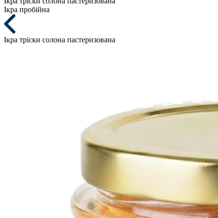
Ікра тріски солона пастеризована
Ікра пробійна
Ікра тріски солона пастеризована