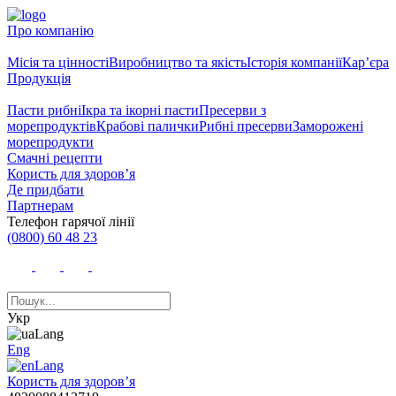
Про компанію
Місія та цінності
Виробництво та якість
Історія компанії
Кар’єра
Продукція
Пасти рибні
Ікра та ікорні пасти
Пресерви з
морепродуктів
Крабові палички
Рибні пресерви
Заморожені
морепродукти
Смачні рецепти
Користь для здоров’я
Де придбати
Партнерам
Телефон гарячої лінії
(0800) 60 48 23
Укр
Eng
Користь для здоров’я