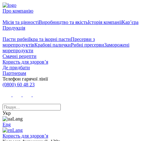
Про компанію
Місія та цінності
Виробництво та якість
Історія компанії
Кар’єра
Продукція
Пасти рибні
Ікра та ікорні пасти
Пресерви з
морепродуктів
Крабові палички
Рибні пресерви
Заморожені
морепродукти
Смачні рецепти
Користь для здоров’я
Де придбати
Партнерам
Телефон гарячої лінії
(0800) 60 48 23
Укр
Eng
Користь для здоров’я