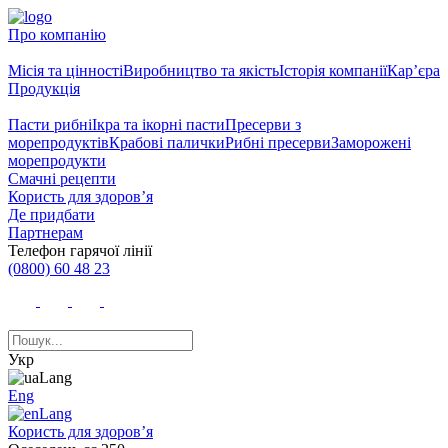
Про компанію
Місія та цінності
Виробництво та якість
Історія компанії
Кар’єра
Продукція
Пасти рибні
Ікра та ікорні пасти
Пресерви з
морепродуктів
Крабові палички
Рибні пресерви
Заморожені
морепродукти
Смачні рецепти
Користь для здоров’я
Де придбати
Партнерам
Телефон гарячої лінії
(0800) 60 48 23
Укр
Eng
Користь для здоров’я