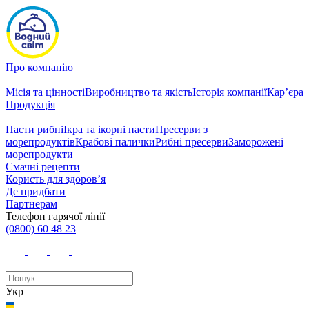
Про компанію
Місія та цінності
Виробництво та якість
Історія компанії
Кар’єра
Продукція
Пасти рибні
Ікра та ікорні пасти
Пресерви з
морепродуктів
Крабові палички
Рибні пресерви
Заморожені
морепродукти
Смачні рецепти
Користь для здоров’я
Де придбати
Партнерам
Телефон гарячої лінії
(0800) 60 48 23
Укр