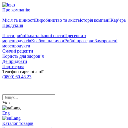
Про компанію
Місія та цінності
Виробництво та якість
Історія компанії
Кар’єра
Продукція
Пасти рибні
Ікра та ікорні пасти
Пресерви з
морепродуктів
Крабові палички
Рибні пресерви
Заморожені
морепродукти
Смачні рецепти
Користь для здоров’я
Де придбати
Партнерам
Телефон гарячої лінії
(0800) 60 48 23
Укр
Eng
Каталог товарів