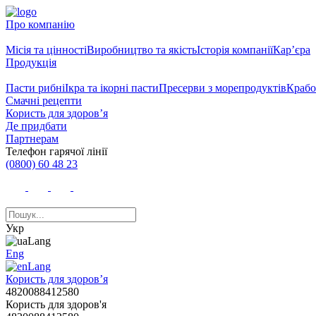
Про компанію
Місія та цінності
Виробництво та якість
Історія компанії
Кар’єра
Продукція
Пасти рибні
Ікра та ікорні пасти
Пресерви з морепродуктів
Крабо
Смачні рецепти
Користь для здоров’я
Де придбати
Партнерам
Телефон гарячої лінії
(0800) 60 48 23
Укр
Eng
Користь для здоров’я
4820088412580
Користь для здоров'я