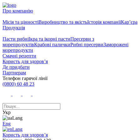
Про компанію
Місія та цінності
Виробництво та якість
Історія компанії
Кар’єра
Продукція
Пасти рибні
Ікра та ікорні пасти
Пресерви з
морепродуктів
Крабові палички
Рибні пресерви
Заморожені
морепродукти
Смачні рецепти
Користь для здоров’я
Де придбати
Партнерам
Телефон гарячої лінії
(0800) 60 48 23
Укр
Eng
Користь для здоров’я