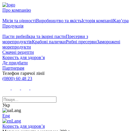
Про компанію
Місія та цінності
Виробництво та якість
Історія компанії
Кар’єра
Продукція
Пасти рибні
Ікра та ікорні пасти
Пресерви з
морепродуктів
Крабові палички
Рибні пресерви
Заморожені
морепродукти
Смачні рецепти
Користь для здоров’я
Де придбати
Партнерам
Телефон гарячої лінії
(0800) 60 48 23
Укр
Eng
Користь для здоров’я