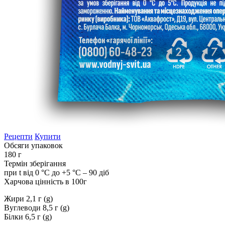
Рецепти
Купити
Обсяги упаковок
180 г
Термін зберігання
при t від 0 °C до +5 °C – 90 діб
Харчова цінність в 100г
Жири 2,1 г (g)
Вуглеводи 8,5 г (g)
Білки 6,5 г (g)