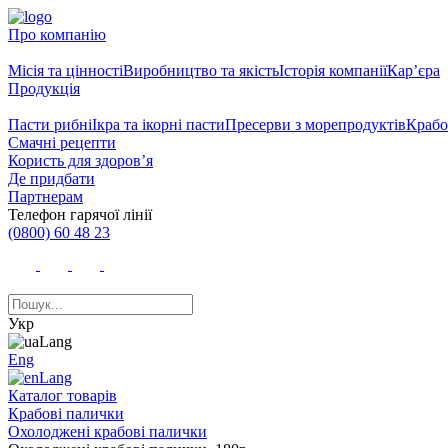
Про компанію
Місія та цінності
Виробництво та якість
Історія компанії
Кар’єра
Продукція
Пасти рибні
Ікра та ікорні пасти
Пресерви з морепродуктів
Крабо
Смачні рецепти
Користь для здоров’я
Де придбати
Партнерам
Телефон гарячої лінії
(0800) 60 48 23
Укр
Eng
Каталог товарів
Крабові палички
Охолоджені крабові палички