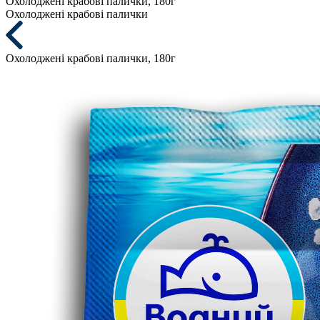
Охолоджені крабові палички, 180г
Охолоджені крабові палички
Охолоджені крабові палички, 180г