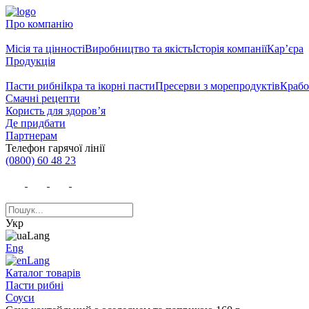
Про компанію
Місія та цінності
Виробництво та якість
Історія компанії
Кар’єра
Продукція
Пасти рибні
Ікра та ікорні пасти
Пресерви з морепродуктів
Крабо
Смачні рецепти
Користь для здоров’я
Де придбати
Партнерам
Телефон гарячої лінії
(0800) 60 48 23
Укр
Eng
Каталог товарів
Пасти рибні
Cоуси