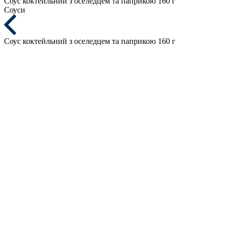
Соус коктейльний з оселедцем та паприкою 160 г
Cоуси
Соус коктейльний з оселедцем та паприкою 160 г