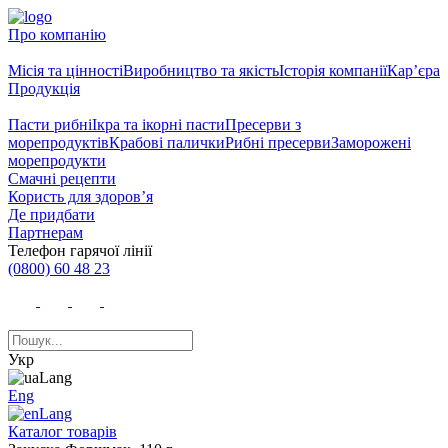
Про компанію
Місія та цінності
Виробництво та якість
Історія компанії
Кар’єра
Продукція
Пасти рибні
Ікра та ікорні пасти
Пресерви з
морепродуктів
Крабові палички
Рибні пресерви
Заморожені
морепродукти
Смачні рецепти
Користь для здоров’я
Де придбати
Партнерам
Телефон гарячої лінії
(0800) 60 48 23
Укр
Eng
Каталог товарів