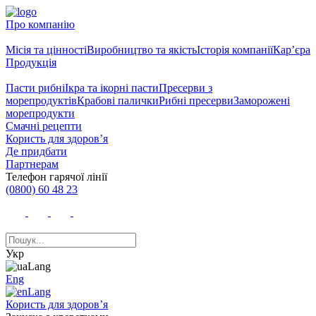
Про компанію
Місія та цінності
Виробництво та якість
Історія компанії
Кар’єра
Продукція
Пасти рибні
Ікра та ікорні пасти
Пресерви з
морепродуктів
Крабові палички
Рибні пресерви
Заморожені
морепродукти
Смачні рецепти
Користь для здоров’я
Де придбати
Партнерам
Телефон гарячої лінії
(0800) 60 48 23
Укр
Eng
Користь для здоров’я