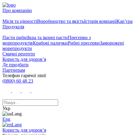
Про компанію
Місія та цінності
Виробництво та якість
Історія компанії
Кар’єра
Продукція
Пасти рибні
Ікра та ікорні пасти
Пресерви з
морепродуктів
Крабові палички
Рибні пресерви
Заморожені
морепродукти
Смачні рецепти
Користь для здоров’я
Де придбати
Партнерам
Телефон гарячої лінії
(0800) 60 48 23
Укр
Eng
Користь для здоров’я