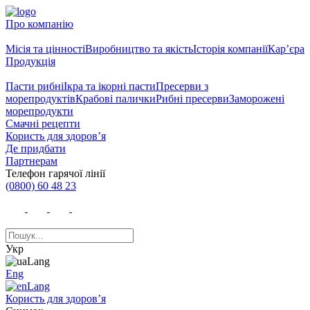
Про компанію
Місія та цінності
Виробництво та якість
Історія компанії
Кар’єра
Продукція
Пасти рибні
Ікра та ікорні пасти
Пресерви з
морепродуктів
Крабові палички
Рибні пресерви
Заморожені
морепродукти
Смачні рецепти
Користь для здоров’я
Де придбати
Партнерам
Телефон гарячої лінії
(0800) 60 48 23
Укр
Eng
Користь для здоров’я