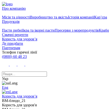
Про компанію
Місія та цінності
Виробництво та якість
Історія компанії
Кар’єра
Продукція
Пасти рибні
Ікра та ікорні пасти
Пресерви з морепродуктів
Крабо
Смачні рецепти
Користь для здоров’я
Де придбати
Партнерам
Телефон гарячої лінії
(0800) 60 48 23
Укр
Eng
Користь для здоров’я
ВМ-блюдо_21
Користь для здоров'я