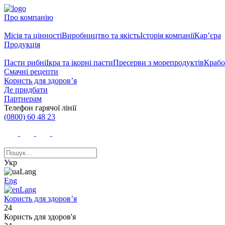
Про компанію
Місія та цінності
Виробництво та якість
Історія компанії
Кар’єра
Продукція
Пасти рибні
Ікра та ікорні пасти
Пресерви з морепродуктів
Крабо
Смачні рецепти
Користь для здоров’я
Де придбати
Партнерам
Телефон гарячої лінії
(0800) 60 48 23
Укр
Eng
Користь для здоров’я
24
Користь для здоров'я