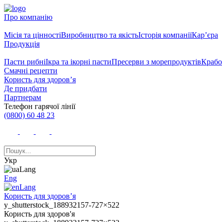
Про компанію
Місія та цінності
Виробництво та якість
Історія компанії
Кар’єра
Продукція
Пасти рибні
Ікра та ікорні пасти
Пресерви з морепродуктів
Крабо
Смачні рецепти
Користь для здоров’я
Де придбати
Партнерам
Телефон гарячої лінії
(0800) 60 48 23
Укр
Eng
Користь для здоров’я
y_shutterstock_188932157-727×522
Користь для здоров'я