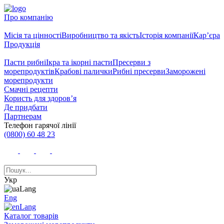
Про компанію
Місія та цінності
Виробництво та якість
Історія компанії
Кар’єра
Продукція
Пасти рибні
Ікра та ікорні пасти
Пресерви з
морепродуктів
Крабові палички
Рибні пресерви
Заморожені
морепродукти
Смачні рецепти
Користь для здоров’я
Де придбати
Партнерам
Телефон гарячої лінії
(0800) 60 48 23
Укр
Eng
Каталог товарів