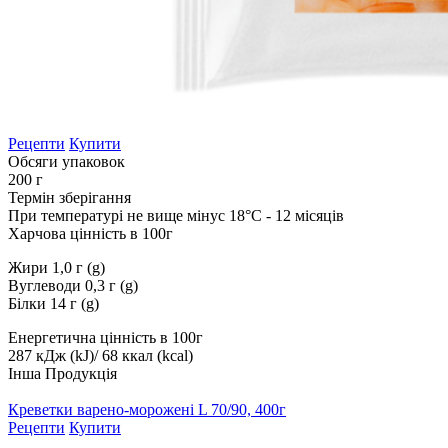
Рецепти
Купити
Обсяги упаковок
200 г
Термін зберігання
При температурі не вище мінус 18°С - 12 місяців
Харчова цінність в 100г
Жири 1,0 г (g)
Вуглеводи 0,3 г (g)
Білки 14 г (g)
Енергетична цінність в 100г
287 кДж (kJ)/ 68 ккал (kcal)
Інша Продукція
Креветки варено-морожені L 70/90, 400г
Рецепти
Купити