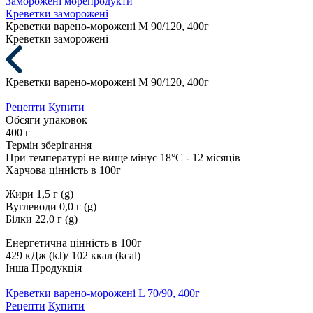
Заморожені морепродукти
Креветки заморожені
Креветки варено-морожені М 90/120, 400г
Креветки заморожені
Креветки варено-морожені М 90/120, 400г
Рецепти
Купити
Обсяги упаковок
400 г
Термін зберігання
При температурі не вище мінус 18°С - 12 місяців
Харчова цінність в 100г
Жири 1,5 г (g)
Вуглеводи 0,0 г (g)
Білки 22,0 г (g)
Енергетична цінність в 100г
429 кДж (kJ)/ 102 ккал (kcal)
Інша Продукція
Креветки варено-морожені L 70/90, 400г
Рецепти
Купити