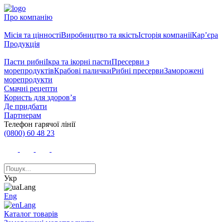
Про компанію
Місія та цінності
Виробництво та якість
Історія компанії
Кар’єра
Продукція
Пасти рибні
Ікра та ікорні пасти
Пресерви з
морепродуктів
Крабові палички
Рибні пресерви
Заморожені
морепродукти
Смачні рецепти
Користь для здоров’я
Де придбати
Партнерам
Телефон гарячої лінії
(0800) 60 48 23
Укр
Eng
Каталог товарів