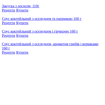
Закуска з лососем, 110г
Рецепти
Купити
Соус коктейльний з оселедцем та паприкою 160 г
Рецепти
Купити
Соус коктейльний з оселедцем і гірчицею 160 г
Рецепти
Купити
Соус коктейльний з оселедцем, ароматом грибів і вершками
160 г
Рецепти
Купити