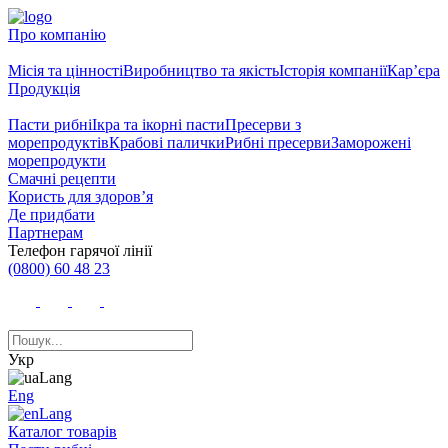
Про компанію
Місія та цінності
Виробництво та якість
Історія компанії
Кар’єра
Продукція
Пасти рибні
Ікра та ікорні пасти
Пресерви з
морепродуктів
Крабові палички
Рибні пресерви
Заморожені
морепродукти
Смачні рецепти
Користь для здоров’я
Де придбати
Партнерам
Телефон гарячої лінії
(0800) 60 48 23
Укр
Eng
Каталог товарів