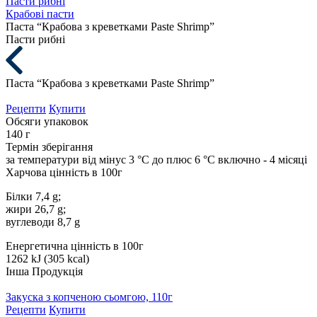
Пасти рибні
Крабові пасти
Паста “Крабова з креветками Paste Shrimp”
Пасти рибні
Паста “Крабова з креветками Paste Shrimp”
Рецепти
Купити
Обсяги упаковок
140 г
Термін зберігання
за температури від мінус 3 °С до плюс 6 °С включно - 4 місяці
Харчова цінність в 100г
Білки 7,4 g;
жири 26,7 g;
вуглеводи 8,7 g
Енергетична цінність в 100г
1262 kJ (305 kcal)
Інша Продукція
Закуска з копченою сьомгою, 110г
Рецепти
Купити