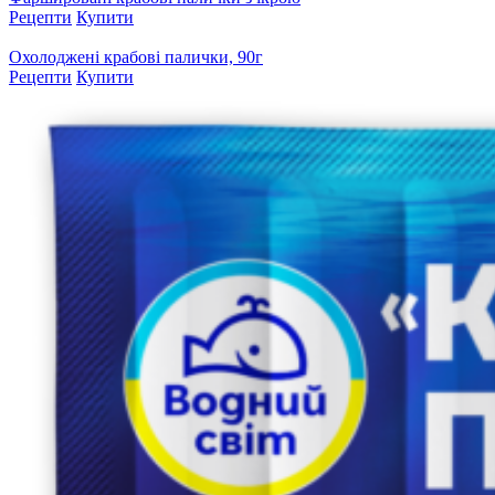
Рецепти
Купити
Охолоджені крабові палички, 90г
Рецепти
Купити