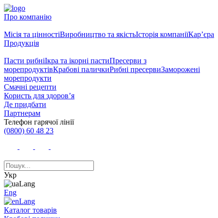
Про компанію
Місія та цінності
Виробництво та якість
Історія компанії
Кар’єра
Продукція
Пасти рибні
Ікра та ікорні пасти
Пресерви з
морепродуктів
Крабові палички
Рибні пресерви
Заморожені
морепродукти
Смачні рецепти
Користь для здоров’я
Де придбати
Партнерам
Телефон гарячої лінії
(0800) 60 48 23
Укр
Eng
Каталог товарів