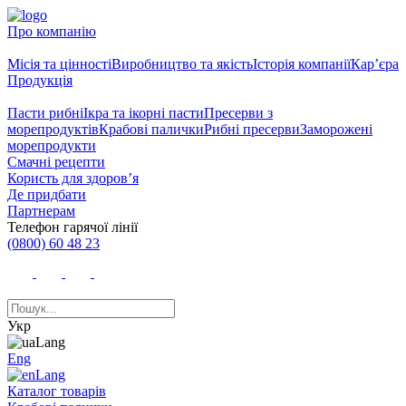
Про компанію
Місія та цінності
Виробництво та якість
Історія компанії
Кар’єра
Продукція
Пасти рибні
Ікра та ікорні пасти
Пресерви з
морепродуктів
Крабові палички
Рибні пресерви
Заморожені
морепродукти
Смачні рецепти
Користь для здоров’я
Де придбати
Партнерам
Телефон гарячої лінії
(0800) 60 48 23
Укр
Eng
Каталог товарів