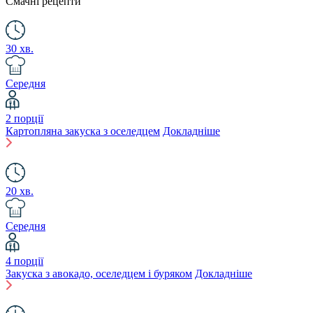
Смачні рецепти
30 хв.
Середня
2 порції
Картопляна закуска з оселедцем
Докладніше
20 хв.
Середня
4 порції
Закуска з авокадо, оселедцем і буряком
Докладніше