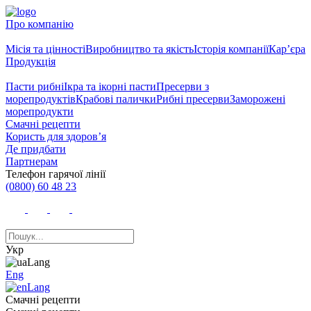
Про компанію
Місія та цінності
Виробництво та якість
Історія компанії
Кар’єра
Продукція
Пасти рибні
Ікра та ікорні пасти
Пресерви з
морепродуктів
Крабові палички
Рибні пресерви
Заморожені
морепродукти
Смачні рецепти
Користь для здоров’я
Де придбати
Партнерам
Телефон гарячої лінії
(0800) 60 48 23
Укр
Eng
Смачні рецепти