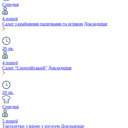
Середня
4 порції
Салат з крабовими паличками та огірком
Докладніше
20 хв.
4 порції
Салат “Сицилійський”
Докладніше
20 хв.
Середня
5 порції
Тарталетки з ікрою з лососем
Докладніше