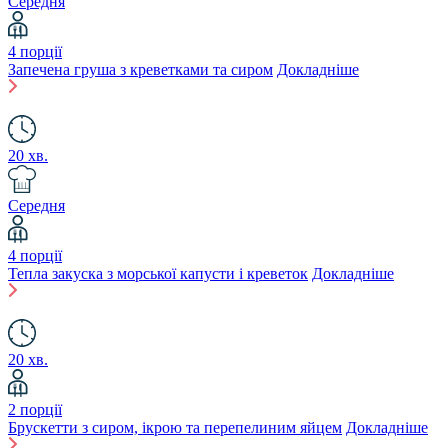
Середня
4 порції
Запечена груша з креветками та сиром
Докладніше
20 хв.
Середня
4 порції
Тепла закуска з морської капусти і креветок
Докладніше
20 хв.
2 порції
Брускетти з сиром, ікрою та перепелиним яйцем
Докладніше