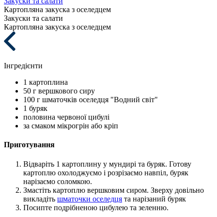
Закуски та салати
Картопляна закуска з оселедцем
Закуски та салати
Картопляна закуска з оселедцем
Інгредієнти
1
картоплина
50 г
вершкового сиру
100 г
шматочків оселедця "Водний світ"
1
буряк
половина
червоної цибулі
за смаком
мікрогрін або кріп
Приготування
Відваріть 1 картоплину у мундирі та буряк. Готову
картоплю охолоджуємо і розрізаємо навпіл, буряк
нарізаємо соломкою.
Змастіть картоплю вершковим сиром. Зверху довільно
викладіть
шматочки оселедця
та нарізаний буряк
Посипте подрібненою цибулею та зеленню.