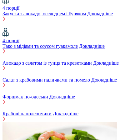
4 порції
Закуска з авокадо, оселедцем і буряком
Докладніше
4 порції
Тако з мідіями та соусом гуакамоле
Докладніше
Авокадо з салатом із тунця та креветками
Докладніше
Салат з крабовими паличками та помело
Докладніше
Форшмак по-одеськи
Докладніше
Крабові наполеончики
Докладніше