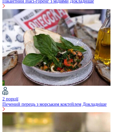
Пікантний Насі-горенг з мідіями
Докладніше
2 порції
Печений перець з морським коктейлем
Докладніше