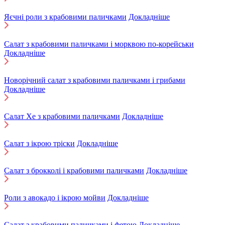
Яєчні роли з крабовими паличками
Докладніше
Салат з крабовими паличками і морквою по-корейськи
Докладніше
Новорічний салат з крабовими паличками і грибами
Докладніше
Салат Хе з крабовими паличками
Докладніше
Салат з ікрою тріски
Докладніше
Салат з брокколі і крабовими паличками
Докладніше
Роли з авокадо і ікрою мойви
Докладніше
Салат з крабовими паличками і фетою
Докладніше