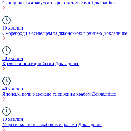
Скандинавська закуска з ікрою та томатами
Докладніше
10 хвилин
Смореброди з оселедцем та діжонською гірчицею
Докладніше
20 хвилин
Креветки по-сицилійськи
Докладніше
40 хвилин
Японські роли з авокадо та сніжним крабом
Докладніше
10 хвилин
Морські кошики з крабовими ролами
Докладніше