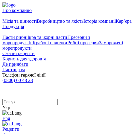
Про компанію
Місія та цінності
Виробництво та якість
Історія компанії
Кар’єра
Продукція
Пасти рибні
Ікра та ікорні пасти
Пресерви з
морепродуктів
Крабові палички
Рибні пресерви
Заморожені
морепродукти
Смачні рецепти
Користь для здоров’я
Де придбати
Партнерам
Телефон гарячої лінії
(0800) 60 48 23
Укр
Eng
Рецепти