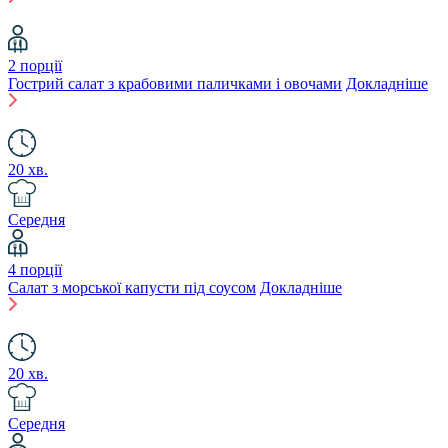
2 порції
Гострий салат з крабовими паличками і овочами
Докладніше
20 хв.
Середня
4 порції
Салат з морської капусти під соусом
Докладніше
20 хв.
Середня