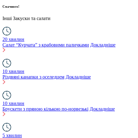
Смачного!
Інші
Закуски та салати
20 хвилин
Салат “Курчата” з крабовими паличками
Докладніше
10 хвилин
Різдвяні канапки з оселедцем
Докладніше
10 хвилин
Брускети з пряною кількою по-норвезькі
Докладніше
5 хвилин