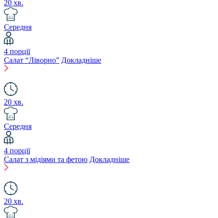
20 хв.
Середня
4 порції
Салат “Ліворно”
Докладніше
20 хв.
Середня
4 порції
Салат з мідіями та фетою
Докладніше
20 хв.