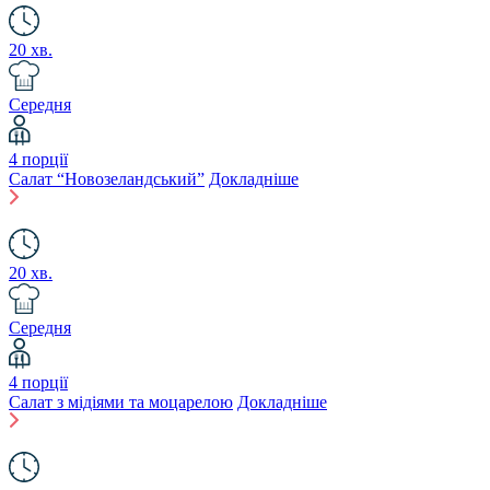
20 хв.
Середня
4 порції
Салат “Новозеландський”
Докладніше
20 хв.
Середня
4 порції
Салат з мідіями та моцарелою
Докладніше