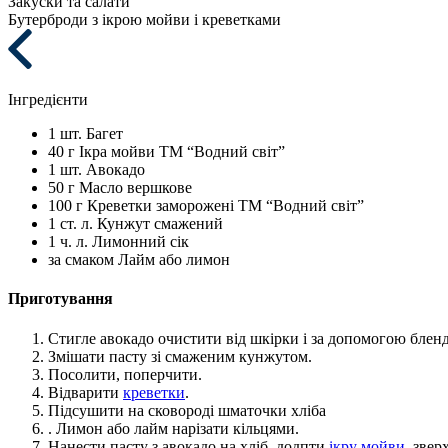
Закуски та салати
Бутерброди з ікрою мойви і креветками
Інгредієнти
1 шт.
Багет
40 г
Ікра мойви ТМ “Водний світ”
1 шт.
Авокадо
50 г
Масло вершкове
100 г
Креветки заморожені ТМ “Водний світ”
1 ст. л.
Кунжут смажений
1 ч. л.
Лимонний сік
за смаком
Лайм або лимон
Приготування
Стигле авокадо очистити від шкірки і за допомогою бленд
Змішати пасту зі смаженим кунжутом.
Посолити, поперчити.
Відварити
креветки
.
Підсушити на сковороді шматочки хліба
. Лимон або лайм нарізати кільцями.
Нанести пасту з авокадо на хліб, додпти
ікру мойви
, звер