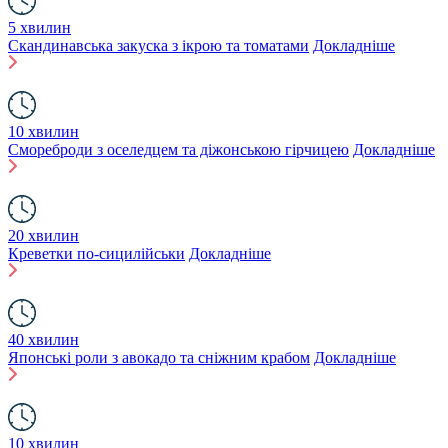
5 хвилин
Скандинавська закуска з ікрою та томатами
Докладніше
10 хвилин
Смореброди з оселедцем та діжонською гірчицею
Докладніше
20 хвилин
Креветки по-сицилійськи
Докладніше
40 хвилин
Японські роли з авокадо та сніжним крабом
Докладніше
10 хвилин