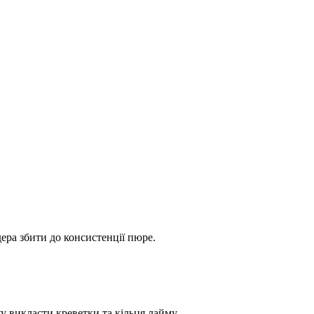
ера збити до консистенції пюре.
ху викласти креветки та кільця лайму.