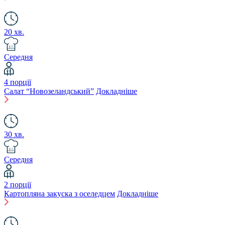
20 хв.
Середня
4 порції
Салат “Новозеландський”
Докладніше
30 хв.
Середня
2 порції
Картопляна закуска з оселедцем
Докладніше