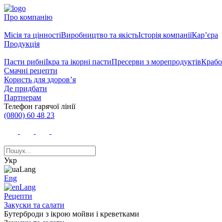
Про компанію
Місія та цінності
Виробництво та якість
Історія компанії
Кар’єра
Продукція
Пасти рибні
Ікра та ікорні пасти
Пресерви з морепродуктів
Крабо
Смачні рецепти
Користь для здоров’я
Де придбати
Партнерам
Телефон гарячої лінії
(0800) 60 48 23
Укр
Eng
Рецепти
Закуски та салати
Бутерброди з ікрою мойви і креветками