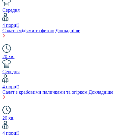
Середня
4 порції
Салат з мідіями та фетою
Докладніше
20 хв.
Середня
4 порції
Салат з крабовими паличками та огірком
Докладніше
20 хв.
4 порції