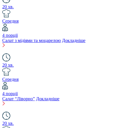
20 хв.
Середня
4 порції
Салат з мідіями та моцарелою
Докладніше
20 хв.
Середня
4 порції
Салат “Ліворно”
Докладніше
20 хв.