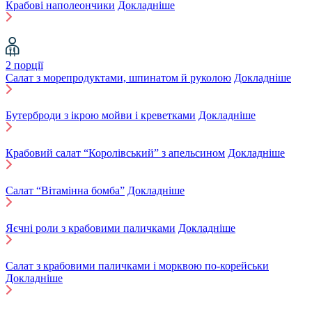
Крабові наполеончики
Докладніше
2 порції
Салат з морепродуктами, шпинатом й руколою
Докладніше
Бутерброди з ікрою мойви і креветками
Докладніше
Крабовий салат “Королівський” з апельсином
Докладніше
Салат “Вітамінна бомба”
Докладніше
Яєчні роли з крабовими паличками
Докладніше
Салат з крабовими паличками і морквою по-корейськи
Докладніше