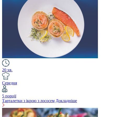
20 хв.
Середня
5 порції
Тарталетки з ікрою з лососем
Докладніше