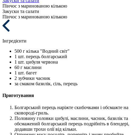
Закуски та салати
Пінчос з маринованою кількою
Закуски та салати
Пінчос з маринованою кількою
Інгредієнти
500 г
кілька "Водний світ"
1 шт.
перець болгарський
1 шт.
цибуля червона
60 г
маслини
1 шт.
багет
2 зубчики
часник
за смаком
базилік, сіль, перець
Приготування
Болгарський перець наріжте скибочками і обсмажте на
сковороді-гриль.
Половину головки цибулі, маслини, часник, базилік та
обсмажений болгарський перець подрібніть в блендері,
додавши трохи олії від кільки.
Отриману масу посоліть, поперчіть і знову пробийте