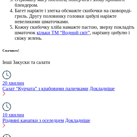
блендером.
Багет наріжте і злегка обсмажте скибочки на сковороді-
гриль. Другу половинку головки цибулі наріжте
невеликими шматочками.
Кожну скибочку хліба намажте пастою, зверху покладіть
шматочок
кільки ТМ “Водний світ”
, нарізану цибулю і
свіжу зелень.
Смачного!
Інші
Закуски та салати
20 хвилин
Салат “Курчата” з крабовими паличками
Докладніше
10 хвилин
Різдвяні канапки з оселедцем
Докладніше