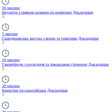
10 хвилин
Брускети з пряною кількою по-норвезькі
Докладніше
5 хвилин
Скандинавська закуска з ікрою та томатами
Докладніше
10 хвилин
Смореброди з оселедцем та діжонською гірчицею
Докладніше
20 хвилин
Креветки по-сицилійськи
Докладніше
40 хвилин