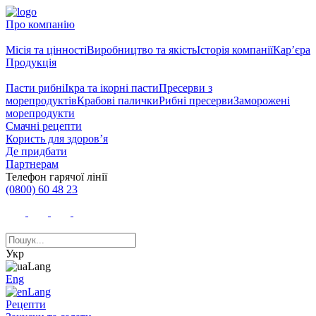
Про компанію
Місія та цінності
Виробництво та якість
Історія компанії
Кар’єра
Продукція
Пасти рибні
Ікра та ікорні пасти
Пресерви з
морепродуктів
Крабові палички
Рибні пресерви
Заморожені
морепродукти
Смачні рецепти
Користь для здоров’я
Де придбати
Партнерам
Телефон гарячої лінії
(0800) 60 48 23
Укр
Eng
Рецепти