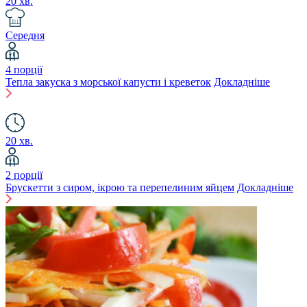
20 хв.
Середня
4 порції
Тепла закуска з морської капусти і креветок
Докладніше
20 хв.
2 порції
Брускетти з сиром, ікрою та перепелиним яйцем
Докладніше