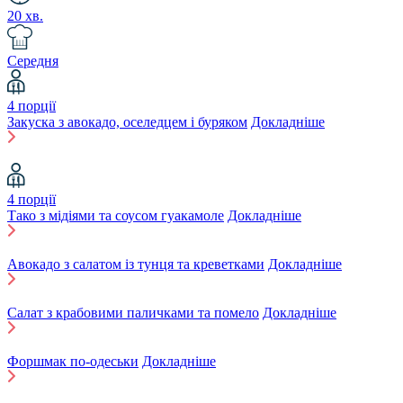
20 хв.
Середня
4 порції
Закуска з авокадо, оселедцем і буряком
Докладніше
4 порції
Тако з мідіями та соусом гуакамоле
Докладніше
Авокадо з салатом із тунця та креветками
Докладніше
Салат з крабовими паличками та помело
Докладніше
Форшмак по-одеськи
Докладніше