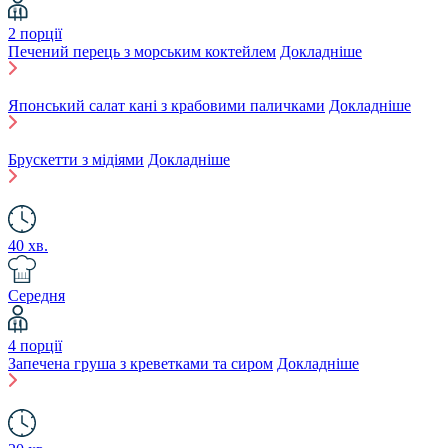
2 порції
Печений перець з морським коктейлем
Докладніше
Японський салат кані з крабовими паличками
Докладніше
Брускетти з мідіями
Докладніше
40 хв.
Середня
4 порції
Запечена груша з креветками та сиром
Докладніше