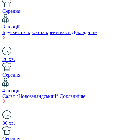
Середня
3 порції
Брускети з ікрою та креветками
Докладніше
20 хв.
Середня
4 порції
Салат “Новозеландський”
Докладніше
30 хв.
Середня