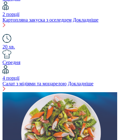
2 порції
Картопляна закуска з оселедцем
Докладніше
20 хв.
Середня
4 порції
Салат з мідіями та моцарелою
Докладніше