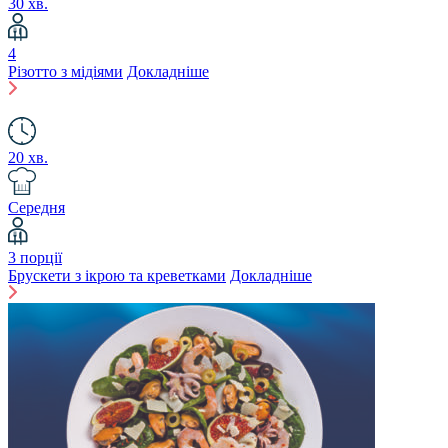
30 хв.
4
Різотто з мідіями
Докладніше
20 хв.
Середня
3 порції
Брускети з ікрою та креветками
Докладніше