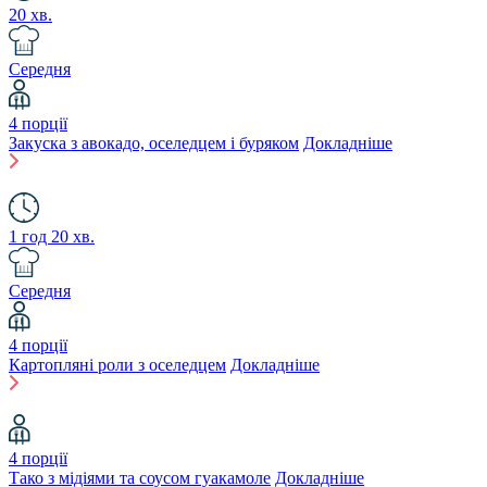
20 хв.
Середня
4 порції
Закуска з авокадо, оселедцем і буряком
Докладніше
1 год 20 хв.
Середня
4 порції
Картопляні роли з оселедцем
Докладніше
4 порції
Тако з мідіями та соусом гуакамоле
Докладніше