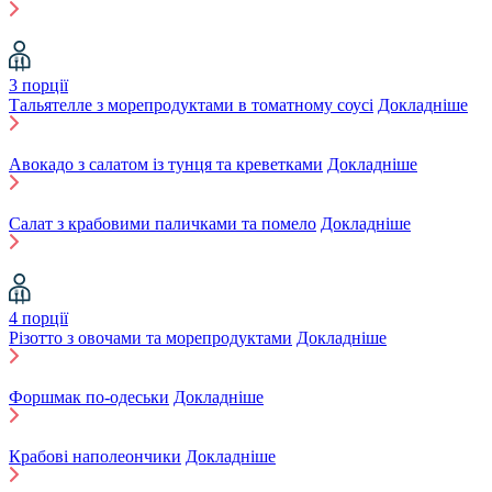
3 порції
Тальятелле з морепродуктами в томатному соусі
Докладніше
Авокадо з салатом із тунця та креветками
Докладніше
Салат з крабовими паличками та помело
Докладніше
4 порції
Різотто з овочами та морепродуктами
Докладніше
Форшмак по-одеськи
Докладніше
Крабові наполеончики
Докладніше