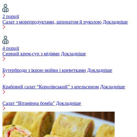
2 порції
Салат з морепродуктами, шпинатом й руколою
Докладніше
4 порції
Сирний крем-суп з мідіями
Докладніше
Бутерброди з ікрою мойви і креветками
Докладніше
Крабовий салат “Королівський” з апельсином
Докладніше
Салат “Вітамінна бомба”
Докладніше