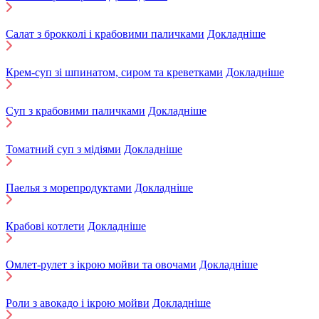
Салат з брокколі і крабовими паличками
Докладніше
Крем-суп зі шпинатом, сиром та креветками
Докладніше
Суп з крабовими паличками
Докладніше
Томатний суп з мідіями
Докладніше
Паелья з морепродуктами
Докладніше
Крабові котлети
Докладніше
Омлет-рулет з ікрою мойви та овочами
Докладніше
Роли з авокадо і ікрою мойви
Докладніше