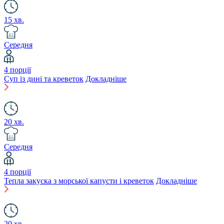
15 хв.
Середня
4 порції
Суп із дині та креветок
Докладніше
20 хв.
Середня
4 порції
Тепла закуска з морської капусти і креветок
Докладніше
20 хв.