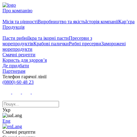
Про компанію
Місія та цінності
Виробництво та якість
Історія компанії
Кар’єра
Продукція
Пасти рибні
Ікра та ікорні пасти
Пресерви з
морепродуктів
Крабові палички
Рибні пресерви
Заморожені
морепродукти
Смачні рецепти
Користь для здоров’я
Де придбати
Партнерам
Телефон гарячої лінії
(0800) 60 48 23
Укр
Eng
Смачні рецепти