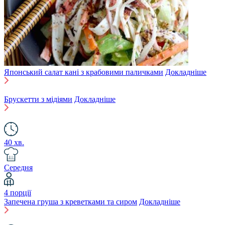
Японський салат кані з крабовими паличками
Докладніше
Брускетти з мідіями
Докладніше
40 хв.
Середня
4 порції
Запечена груша з креветками та сиром
Докладніше