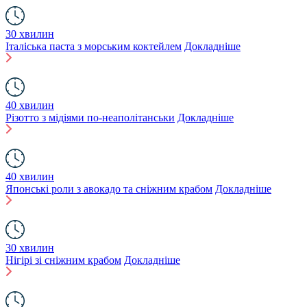
30 хвилин
Італіська паста з морським коктейлем
Докладніше
40 хвилин
Різотто з мідіями по-неаполітанськи
Докладніше
40 хвилин
Японські роли з авокадо та сніжним крабом
Докладніше
30 хвилин
Нігірі зі сніжним крабом
Докладніше