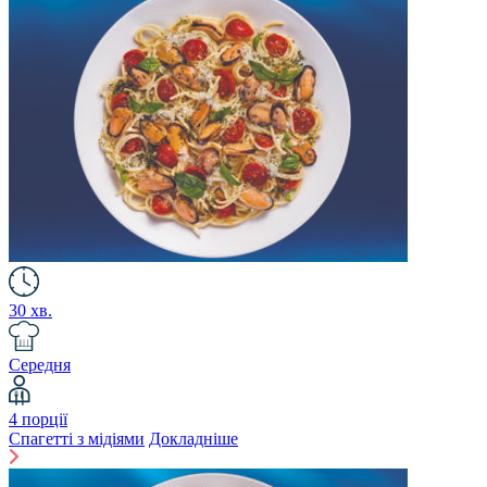
30 хв.
Середня
4 порції
Спагетті з мідіями
Докладніше