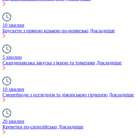
10 хвилин
Брускети з пряною кількою по-норвезькі
Докладніше
5 хвилин
Скандинавська закуска з ікрою та томатами
Докладніше
10 хвилин
Смореброди з оселедцем та діжонською гірчицею
Докладніше
20 хвилин
Креветки по-сицилійськи
Докладніше