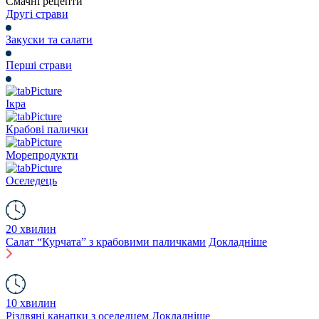
Смачні рецепти
Другі страви
Закуски та салати
Перші страви
Ікра
Крабові палички
Морепродукти
Оселедець
20 хвилин
Салат “Курчата” з крабовими паличками
Докладніше
10 хвилин
Різдвяні канапки з оселедцем
Докладніше