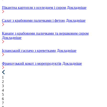
Пікантна картопля з оселедцем і сиром
Докладніше
Салат з крабовими паличками і фетою
Докладніше
Канапе з крабовими паличками та вершковим сиром
Докладніше
Іспанський гаспачо з креветками
Докладніше
Французький кокот з морепродуктів
Докладніше
1
2
3
4
5
6
7