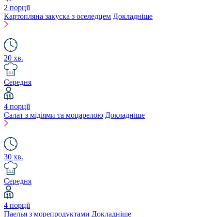
2 порції
Картопляна закуска з оселедцем
Докладніше
20 хв.
Середня
4 порції
Салат з мідіями та моцарелою
Докладніше
30 хв.
Середня
4 порції
Паелья з морепродуктами
Докладніше