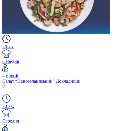
20 хв.
Середня
4 порції
Салат “Новозеландський”
Докладніше
30 хв.
Середня