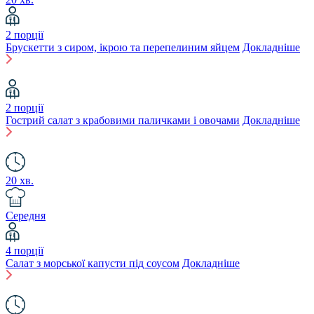
2 порції
Брускетти з сиром, ікрою та перепелиним яйцем
Докладніше
2 порції
Гострий салат з крабовими паличками і овочами
Докладніше
20 хв.
Середня
4 порції
Салат з морської капусти під соусом
Докладніше