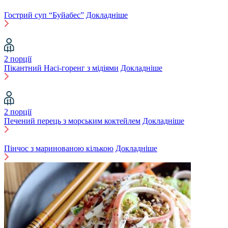
Гострий суп “Буйабес”
Докладніше
2 порції
Пікантний Насі-горенг з мідіями
Докладніше
2 порції
Печений перець з морським коктейлем
Докладніше
Пінчос з маринованою кількою
Докладніше