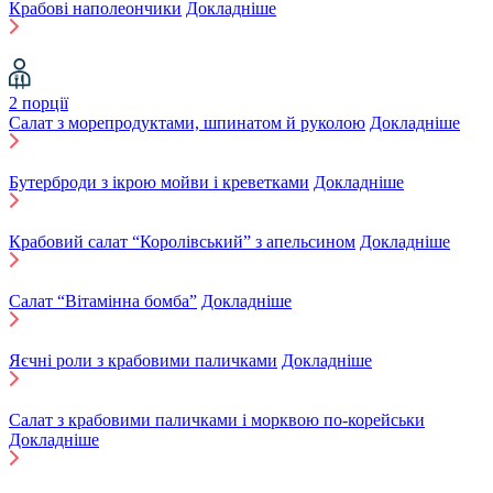
Крабові наполеончики
Докладніше
2 порції
Салат з морепродуктами, шпинатом й руколою
Докладніше
Бутерброди з ікрою мойви і креветками
Докладніше
Крабовий салат “Королівський” з апельсином
Докладніше
Салат “Вітамінна бомба”
Докладніше
Яєчні роли з крабовими паличками
Докладніше
Салат з крабовими паличками і морквою по-корейськи
Докладніше