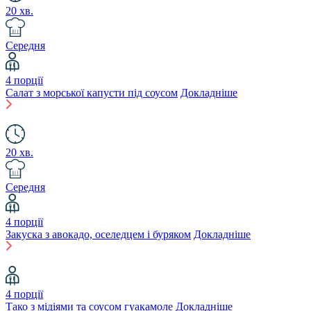
20 хв.
Середня
4 порції
Салат з морської капусти під соусом
Докладніше
20 хв.
Середня
4 порції
Закуска з авокадо, оселедцем і буряком
Докладніше
4 порції
Тако з мідіями та соусом гуакамоле
Докладніше