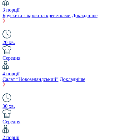
3 порції
Брускети з ікрою та креветками
Докладніше
20 хв.
Середня
4 порції
Салат “Новозеландський”
Докладніше
30 хв.
Середня
2 порції