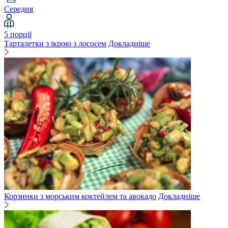
Середня
5 порції
Тарталетки з ікрою з лососем
Докладніше
Корзинки з морським коктейлем та авокадо
Докладніше