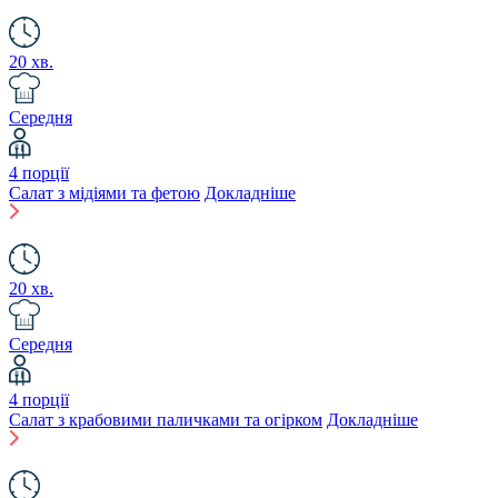
20 хв.
Середня
4 порції
Салат з мідіями та фетою
Докладніше
20 хв.
Середня
4 порції
Салат з крабовими паличками та огірком
Докладніше