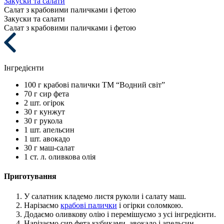
Закуски та салати
Салат з крабовими паличками і фетою
Закуски та салати
Салат з крабовими паличками і фетою
Інгредієнти
100 г
крабові палички ТМ “Водний світ”
70 г
сир фета
2 шт.
огірок
30 г
кунжут
30 г
рукола
1 шт.
апельсин
1 шт.
авокадо
30 г
маш-салат
1 ст. л.
оливкова олія
Приготування
У салатник кладемо листя руколи і салату маш.
Нарізаємо
крабові палички
і огірки соломкою.
Додаємо оливкову олію і перемішуємо з усі інгредієнти.
Нарізаємо сир фета кубиками, авокадо і апельсин