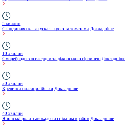
5 хвилин
Скандинавська закуска з ікрою та томатами
Докладніше
10 хвилин
Смореброди з оселедцем та діжонською гірчицею
Докладніше
20 хвилин
Креветки по-сицилійськи
Докладніше
40 хвилин
Японські роли з авокадо та сніжним крабом
Докладніше