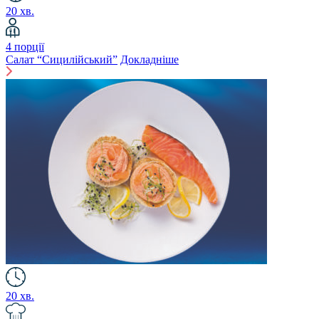
20 хв.
4 порції
Салат “Сицилійський”
Докладніше
20 хв.