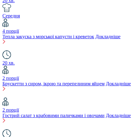
20 хв.
Середня
4 порції
Тепла закуска з морської капусти і креветок
Докладніше
20 хв.
2 порції
Брускетти з сиром, ікрою та перепелиним яйцем
Докладніше
2 порції
Гострий салат з крабовими паличками і овочами
Докладніше