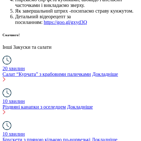
часточками і викладаємо зверху.
Як завершальний штрих -посипаємо страву кунжутом.
Детальний відеорецепт за
посиланням:
https://goo.gl/gxyd3Q
Смачного!
Інші
Закуски та салати
20 хвилин
Салат “Курчата” з крабовими паличками
Докладніше
10 хвилин
Різдвяні канапки з оселедцем
Докладніше
10 хвилин
Брускети з пряною кількою по-норвезькі
Докладніше