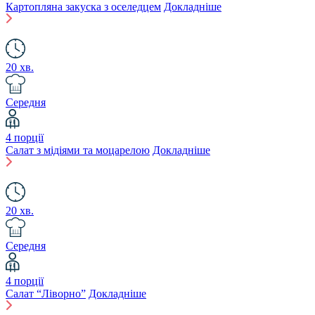
Картопляна закуска з оселедцем
Докладніше
20 хв.
Середня
4 порції
Салат з мідіями та моцарелою
Докладніше
20 хв.
Середня
4 порції
Салат “Ліворно”
Докладніше