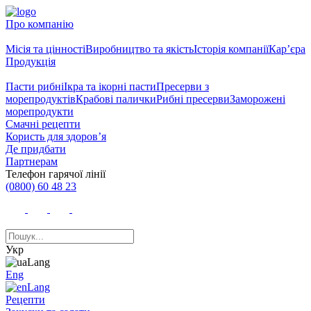
Про компанію
Місія та цінності
Виробництво та якість
Історія компанії
Кар’єра
Продукція
Пасти рибні
Ікра та ікорні пасти
Пресерви з
морепродуктів
Крабові палички
Рибні пресерви
Заморожені
морепродукти
Смачні рецепти
Користь для здоров’я
Де придбати
Партнерам
Телефон гарячої лінії
(0800) 60 48 23
Укр
Eng
Рецепти