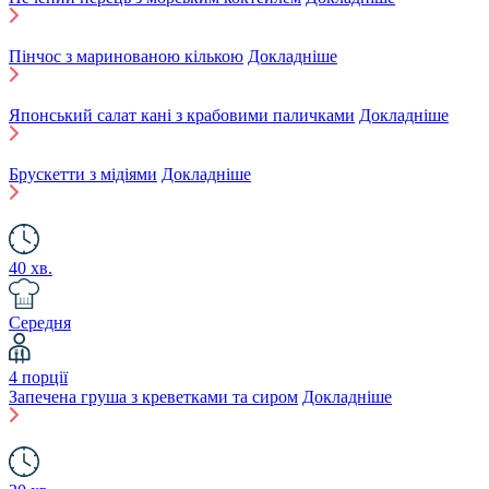
Пінчос з маринованою кількою
Докладніше
Японський салат кані з крабовими паличками
Докладніше
Брускетти з мідіями
Докладніше
40 хв.
Середня
4 порції
Запечена груша з креветками та сиром
Докладніше