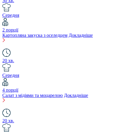
30 хв.
Середня
2 порції
Картопляна закуска з оселедцем
Докладніше
20 хв.
Середня
4 порції
Салат з мідіями та моцарелою
Докладніше
20 хв.