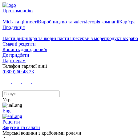
Про компанію
Місія та цінності
Виробництво та якість
Історія компанії
Кар’єра
Продукція
Пасти рибні
Ікра та ікорні пасти
Пресерви з морепродуктів
Крабо
Смачні рецепти
Користь для здоров’я
Де придбати
Партнерам
Телефон гарячої лінії
(0800) 60 48 23
Укр
Eng
Рецепти
Закуски та салати
Морські кошики з крабовими ролами