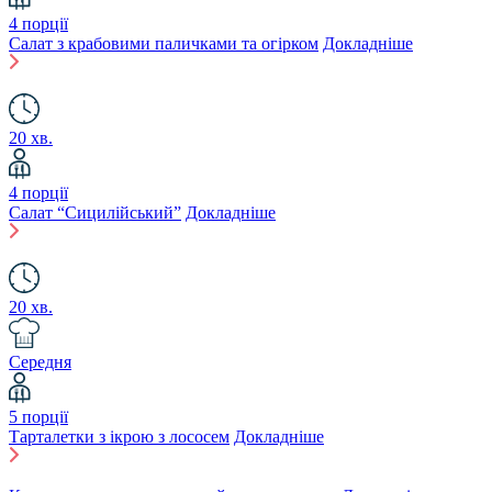
4 порції
Салат з крабовими паличками та огірком
Докладніше
20 хв.
4 порції
Салат “Сицилійський”
Докладніше
20 хв.
Середня
5 порції
Тарталетки з ікрою з лососем
Докладніше