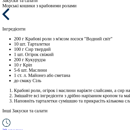
Закуски та салати
Морські кошики з крабовими ролами
Інгредієнти
200 г
Крабові роли з м'ясом лосося "Водний світ"
10 шт.
Тарталетки
100 г
Сир твердий
1 шт.
Огірок свіжий
200 г
Кукурудза
10 г
Кріп
5-6 шт.
Маслини
1 ст. л.
Майонез або сметана
до смаку
Сіль
Крабові роли, огірок і маслини наріжте слайсами, а сир на
Змішайте всі інгредієнти з дрібно нарізаним кропом та ма
Наповніть тарталетки сумішшю та прикрасіть кількома сл
Інші
Закуски та салати