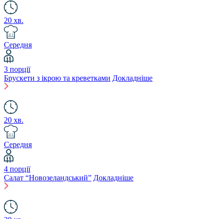
20 хв.
Середня
3 порції
Брускети з ікрою та креветками
Докладніше
20 хв.
Середня
4 порції
Салат “Новозеландський”
Докладніше