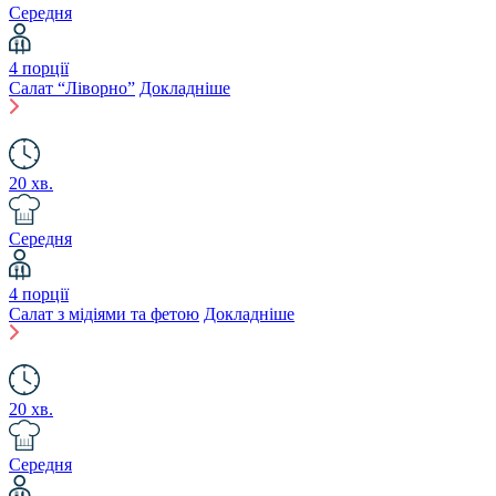
Середня
4 порції
Салат “Ліворно”
Докладніше
20 хв.
Середня
4 порції
Салат з мідіями та фетою
Докладніше
20 хв.
Середня