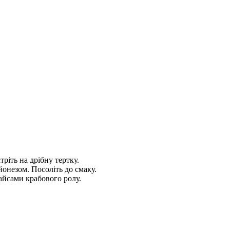
тріть на дрібну тертку.
йонезом. Посоліть до смаку.
айсами крабового ролу.