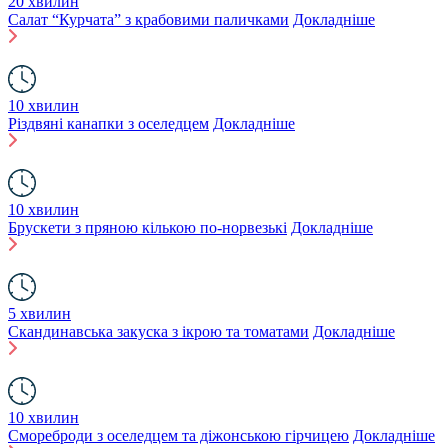
20 хвилин
Салат “Курчата” з крабовими паличками
Докладніше
10 хвилин
Різдвяні канапки з оселедцем
Докладніше
10 хвилин
Брускети з пряною кількою по-норвезькі
Докладніше
5 хвилин
Скандинавська закуска з ікрою та томатами
Докладніше
10 хвилин
Смореброди з оселедцем та діжонською гірчицею
Докладніше